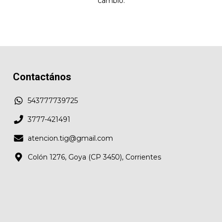
cambio.
Contactános
543777739725
3777-421491
atencion.tig@gmail.com
Colón 1276, Goya (CP 3450), Corrientes