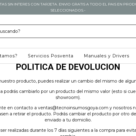
TAS SIN INTERES CON TARJETA. ENVIO GRATIS A TODO EL PAIS EN PRO
SELECCIONADOS.-
stamos?
Servicios Posventa
Manuales y Drivers
POLITICA DE DEVOLUCIÓN
nuestro producto, puedes realizar un cambio del mismo de alguna
a podrás cambiarlo por un producto del mismo valor (esto si cuent
showroom).
onte en contacto a
ventas@tecnoinsumosgoya.com
y nosotros n
en a retirar el producto. Podrás cambiar el producto por otro d
enviado a tu domicilio.
ser realizadas durante los 7 días siguientes a la compra para evi